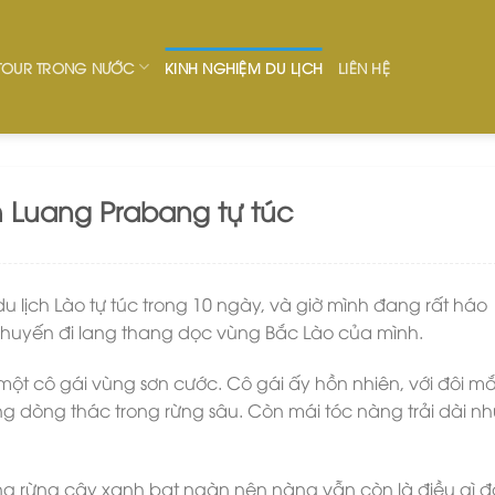
TOUR TRONG NƯỚC
KINH NGHIỆM DU LỊCH
LIÊN HỆ
h Luang Prabang tự túc
du lịch Lào tự túc trong 10 ngày, và giờ mình đang rất háo
 chuyến đi lang thang dọc vùng Bắc Lào của mình.
 một cô gái vùng sơn cước. Cô gái ấy hồn nhiên, với đôi mắ
 dòng thác trong rừng sâu. Còn mái tóc nàng trải dài nh
ng rừng cây xanh bạt ngàn nên nàng vẫn còn là điều gì 