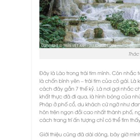
Thác
Đây là Lào trong trái tim mình. Còn nhắc t
là chốn bình yên – trái tim của cô gái. 
cách đây gần 7 thế kỷ. Là nơi gợi nhắc 
khất thực đã đi qua, là hình bóng của n
Pháp ở phố cổ, du khách cứ ngỡ như đang
hôn trên ngọn đồi cao nhất thành phố, ng
cách trang trí ấn tượng chỉ có thể tìm thấ
Giới thiệu cũng đã dài dòng, bây giờ mìn