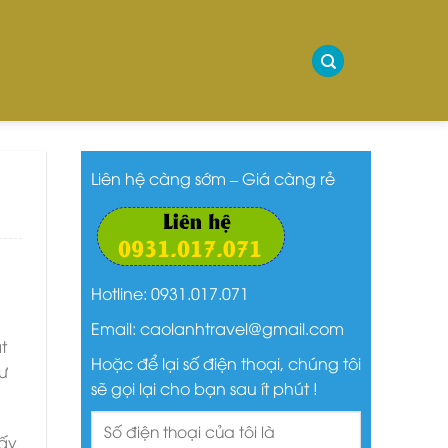
Liên hệ càng sớm – Giá càng rẻ
Hotline: 0931.017.071
Email: caolanhtravel@gmail.com
t
Hoặc để lại số điện thoại, chúng tôi
ư
sẽ gọi lại cho bạn sau ít phút !
đấy