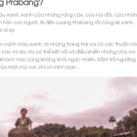
ng Prabang?
màu xanh, xanh của những rừng cây, của núi đồi, của nhữ
âm hồn con người. Ai đến Luang Prabang rồi cũng sẽ xanh,
 kì lạ!
n cạnh màu xanh, là những trang trại voi có các thuần h
hay roi da. Họ có thể kết nối và điều khiển những chú voi
u khách nào cũng không khỏi ngạc nhiên, trầm trồ ngưỡng
ủa một chú voi, chỉ có mình bạn.