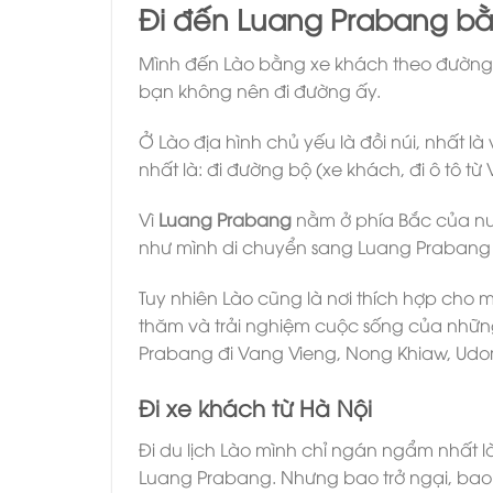
Đi đến Luang Prabang b
Mình đến Lào bằng xe khách theo đường 
bạn không nên đi đường ấy.
Ở Lào địa hình chủ yếu là đồi núi, nhất l
nhất là: đi đường bộ (xe khách, đi ô tô 
Vì
Luang Prabang
nằm ở phía Bắc của nư
như mình di chuyển sang Luang Prabang
Tuy nhiên Lào cũng là nơi thích hợp cho
thăm và trải nghiệm cuộc sống của những
Prabang đi Vang Vieng, Nong Khiaw, U
Đi xe khách từ Hà Nội
Đi du lịch Lào mình chỉ ngán ngẩm nhất l
Luang Prabang. Nhưng bao trở ngại, bao