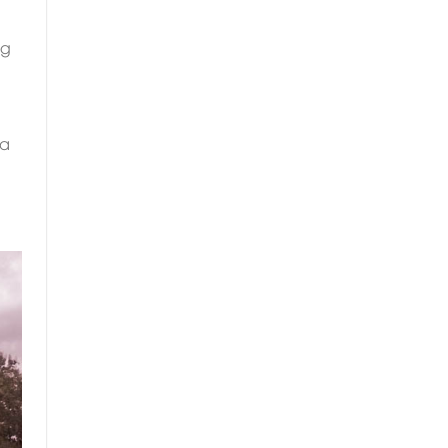
ng
óa