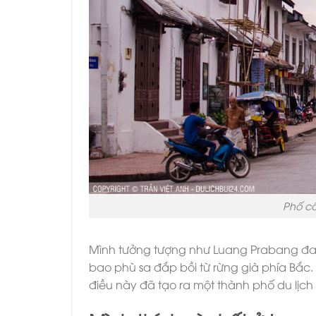
Phố cổ
Mình tưởng tượng như Luang Prabang đ
bao phù sa đắp bồi từ rừng già phía Bắc
điều này đã tạo ra một thành phố du lịch