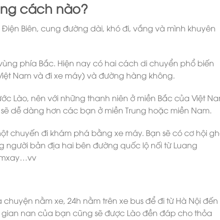
ằng cách nào?
Điện Biên, cung đường dài, khó đi, vắng và mình khuyên
à vùng phía Bắc. Hiện nay có hai cách di chuyển phổ biến
từ Việt Nam và đi xe máy) và đường hàng không.
ớc Lào, nên với những thanh niên ở miền Bắc của Việt N
 sẽ dễ dàng hơn các bạn ở miền Trung hoặc miền Nam.
 một chuyến đi khám phá bằng xe máy. Bạn sẽ có cơ hội g
 người bản địa hai bên đường quốc lộ nối từ Luang
domxay…vv
à chuyện nằm xe, 24h nằm trên xe bus để đi từ Hà Nội đến
 gian nan của bạn cũng sẽ được Lào đền đáp cho thỏa