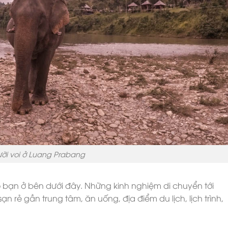
ỡi voi ở Luang Prabang
o bạn ở bên dưới đây. Những kinh nghiệm di chuyển tới
 rẻ gần trung tâm, ăn uống, địa điểm du lịch, lịch trình,