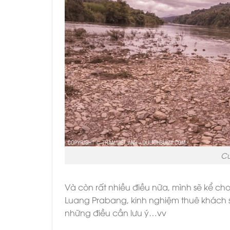
Cư
Và còn rất nhiều điều nữa, mình sẽ kể ch
Luang Prabang, kinh nghiệm thuê khách sạn
những điều cần lưu ý…vv