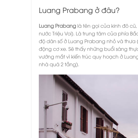
Luang Prabang ở đâu?
Luang Prabang
là tên gọi của kinh đô cũ,
nước Triệu Voi). Là trung tâm của phía Bắ
độ dân số ở Luang Prabang nhỏ và thưa (c
động cơ xe. Sẽ thấy những buổi sáng thự
vướng mắt vì kiến trúc quy hoạch ở Luang
nhà quá 2 tầng).