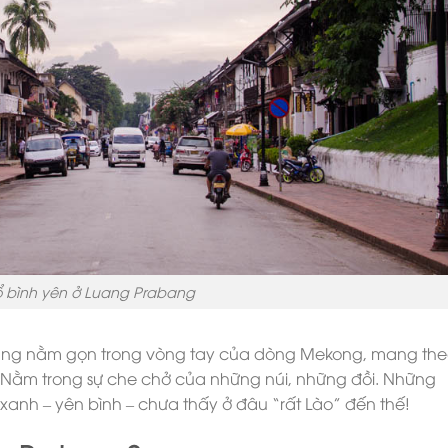
 bình yên ở Luang Prabang
ang nằm gọn trong vòng tay của dòng Mekong, mang th
. Nằm trong sự che chở của những núi, những đồi. Những
 xanh – yên bình – chưa thấy ở đâu “rất Lào” đến thế!