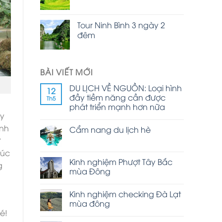
Tour Ninh Bình 3 ngày 2
đêm
BÀI VIẾT MỚI
DU LỊCH VỀ NGUỒN: Loại hình
12
đầy tiềm năng cần được
Th5
phát triển mạnh hơn nữa
ây
ành
Cẩm nang du lịch hè
ư
rúc
Kinh nghiệm Phượt Tây Bắc
g
mùa Đông
Kinh nghiệm checking Đà Lạt
mùa đông
é!