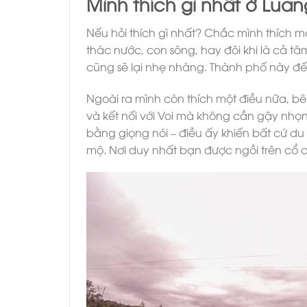
Mình thích gì nhất ở Lua
Nếu hỏi thích gì nhất? Chắc mình thích 
thác nước, con sông, hay đôi khi là cả t
cũng sẽ lại nhẹ nhàng. Thành phố này đến
Ngoài ra mình còn thích một điều nữa, bê
và kết nối với Voi mà không cần gậy nhọn 
bằng giọng nói – điều ấy khiến bất cứ d
mộ. Nơi duy nhất bạn được ngồi trên cổ c