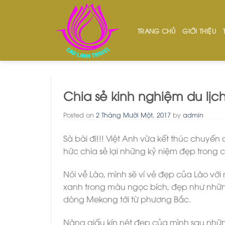
Skip
to
content
TRANG CHỦ
GIỚI THIỆU
Chia sẻ kinh nghiệm du lịc
Posted on
2 Tháng Mười Một, 2017
by
admin
Sà bài đi!!! Việt Anh vừa kết thúc chuyến 
hức chia sẻ lại những kỷ niệm đẹp trong
Nói về Lào, mình sẽ ví vẻ đẹp của Lào với
xanh trong màu ngọc bích, đẹp như những
dòng Mekong tới từ phương Bắc.
Nàng giấu kín nét đẹp của mình sau nhữ