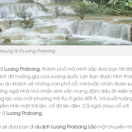
 Koung Si ở Luang Prabang
ới
Luang Prabang
, thành phố mà mình sắp đưa bạn tới đ
Là kinh đô hoàng gia của vương quốc Lạn Xạn được hình th
cho du khách về những con phố cổ, nơi bước chân đoàn s
hững ngôi nhà nhỏ nhắn xinh xắn mang đậm dấu ấn kiến t
 lạc vào một phương trời Âu ở giữa đất Á. Và buổi hoàn
ắm nhìn mặt trời lặn, cố đô lên đèn. Cả ngôi chùa cổ với
y ở
Luang Prabang
.
h sẽ đưa bạn đi
du lịch Luang Prabang Lào
một chuyến nh