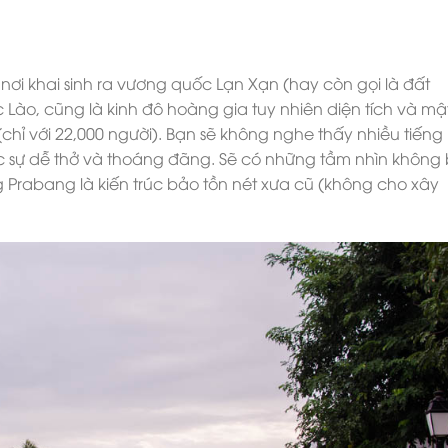
 nơi khai sinh ra vương quốc Lạn Xạn (hay còn gọi là đất
c Lào, cũng là kinh đô hoàng gia tuy nhiên diện tích và mậ
hỉ với 22,000 người). Bạn sẽ không nghe thấy nhiều tiếng
c sự dễ thở và thoáng đãng. Sẽ có những tầm nhìn không 
 Prabang là kiến trúc bảo tồn nét xưa cũ (không cho xây