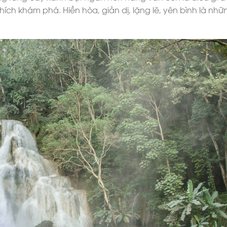
thích khám phá. Hiền hòa, giản dị, lặng lẽ, yên bình là nhữ