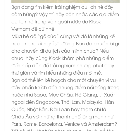
Bạn đang tìm kiếm trải nghiệm du lịch hè đầy
cảm hứng? Vậy thì hãy cân nhắc các địa điểm
du lịch hè trong và ngoài nước do Klook
Vietnam đề cử nhé!
Mùa hè đã “gõ cửa” cùng với đó là những kế
hoạch cho kỳ nghỉ sôi động. Bạn đã chuẩn bị gì
cho chuyến đi du lịch của mình chưa? Nếu
chưa, hãy cùng Klook khám phá những điểm
đến hấp dẫn để trải nghiệm những phút giây
thư giãn và tìm hiểu những điều mới mẻ.
Bạn có thể lên kế hoạch cho một chuyến vi vu
đầy phấn khích đến những điểm nổi tiếng trong
nước như Sapa, Mộc Châu, Hà Giang,… Xuất
ngoại đến Singapore, Thái Lan, Malaysia, Hàn
Quốc, Nhật Bản, Đài Loan hay thậm chí là
Châu Âu với những thành phố lãng mạn như
Paris, Rome, Barcelona, Venice và Amsterdam?
Tất cả đều là những lựa chọn tuyệt vời để tận