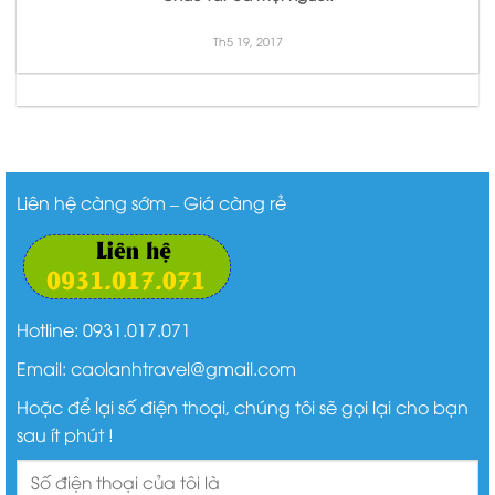
Th5 19, 2017
Liên hệ càng sớm – Giá càng rẻ
Hotline: 0931.017.071
Email: caolanhtravel@gmail.com
Hoặc để lại số điện thoại, chúng tôi sẽ gọi lại cho bạn
sau ít phút !