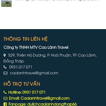
THÔNG TIN LIÊN HỆ
Công ty TNHH MTV Cao Lãnh Travel
529, Thiên Hộ Dương, P. Hoà Thuận, TP. Cao Lãnh,
Đồng Tháp
0931.017.071
caolanhtravel@gmail.com
HỖ TRỢ TƯ VẤN
Hotline: 0931 017 071
Email: Caolanhtravel@gmail.com
Fanpage: dulichcaolanhdongthap66