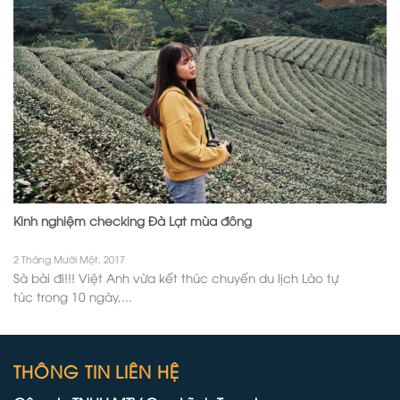
Kinh nghiệm checking Đà Lạt mùa đông
2 Tháng Mười Một, 2017
Sà bài đi!!! Việt Anh vừa kết thúc chuyến du lịch Lào tự
túc trong 10 ngày,...
THÔNG TIN LIÊN HỆ