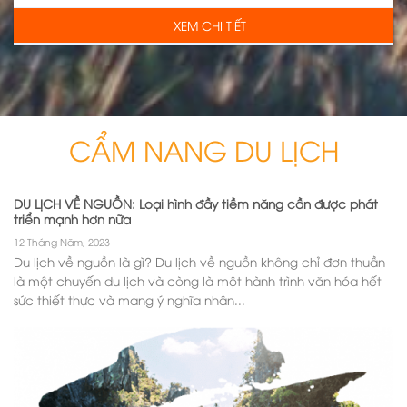
XEM CHI TIẾT
CẨM NANG DU LỊCH
DU LỊCH VỀ NGUỒN: Loại hình đầy tiềm năng cần được phát
triển mạnh hơn nữa
12 Tháng Năm, 2023
Du lịch về nguồn là gì? Du lịch về nguồn không chỉ đơn thuần
là một chuyến du lịch và còng là một hành trình văn hóa hết
sức thiết thực và mang ý nghĩa nhân...