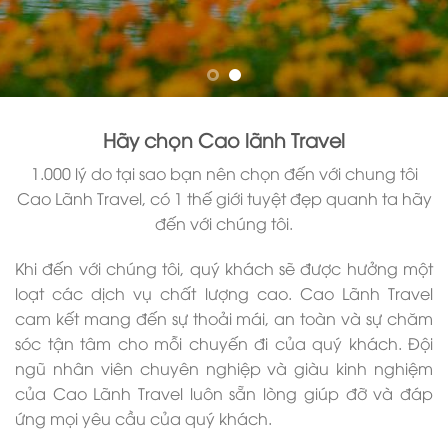
Hãy chọn Cao lãnh Travel
1.000 lý do tại sao bạn nên chọn đến với chung tôi
Cao Lãnh Travel, có 1 thế giới tuyệt đẹp quanh ta hãy
đến với chúng tôi.
Khi đến với chúng tôi, quý khách sẽ được hưởng một
loạt các dịch vụ chất lượng cao. Cao Lãnh Travel
cam kết mang đến sự thoải mái, an toàn và sự chăm
sóc tận tâm cho mỗi chuyến đi của quý khách. Đội
ngũ nhân viên chuyên nghiệp và giàu kinh nghiệm
của Cao Lãnh Travel luôn sẵn lòng giúp đỡ và đáp
ứng mọi yêu cầu của quý khách.