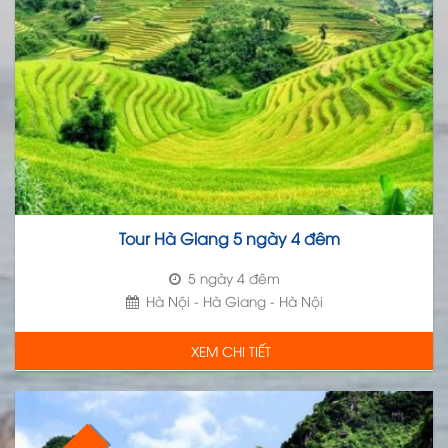
Tour Hà Giang 5 ngày 4 đêm
5 ngày 4 đêm
Hà Nội - Hà Giang - Hà Nội
XEM CHI TIẾT