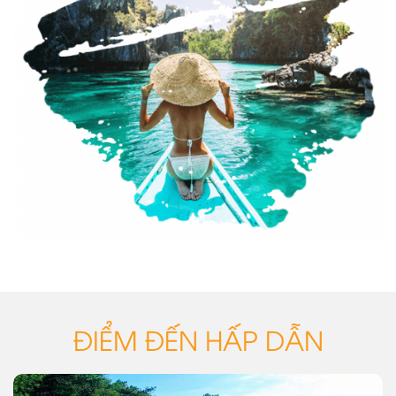
ĐIỂM ĐẾN HẤP DẪN