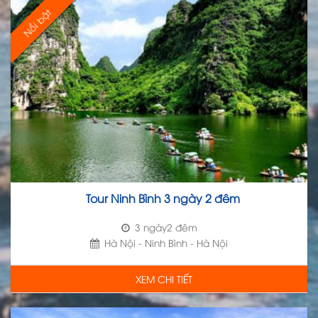
Nổi bật
Tour Ninh Bình 3 ngày 2 đêm
3 ngày2 đêm
Hà Nội - Ninh Bình - Hà Nội
XEM CHI TIẾT