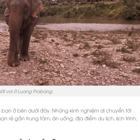
ỡi voi ở Luang Prabang
o bạn ở bên dưới đây. Những kinh nghiệm di chuyển tới
 rẻ gần trung tâm, ăn uống, địa điểm du lịch, lịch trình,