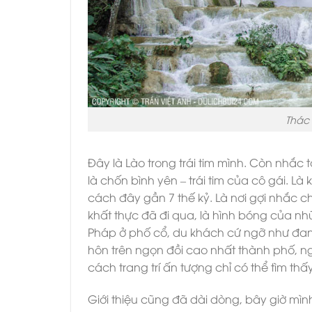
Thác
Đây là Lào trong trái tim mình. Còn nhắc t
là chốn bình yên – trái tim của cô gái. 
cách đây gần 7 thế kỷ. Là nơi gợi nhắc 
khất thực đã đi qua, là hình bóng của n
Pháp ở phố cổ, du khách cứ ngỡ như đang
hôn trên ngọn đồi cao nhất thành phố, ng
cách trang trí ấn tượng chỉ có thể tìm thấ
Giới thiệu cũng đã dài dòng, bây giờ mìn