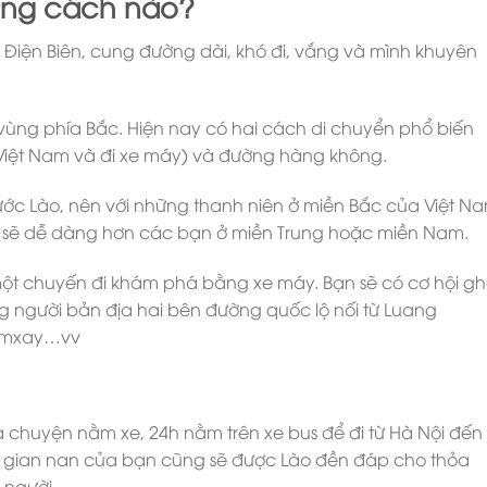
ằng cách nào?
Điện Biên, cung đường dài, khó đi, vắng và mình khuyên
à vùng phía Bắc. Hiện nay có hai cách di chuyển phổ biến
từ Việt Nam và đi xe máy) và đường hàng không.
ớc Lào, nên với những thanh niên ở miền Bắc của Việt N
 sẽ dễ dàng hơn các bạn ở miền Trung hoặc miền Nam.
 một chuyến đi khám phá bằng xe máy. Bạn sẽ có cơ hội g
 người bản địa hai bên đường quốc lộ nối từ Luang
domxay…vv
à chuyện nằm xe, 24h nằm trên xe bus để đi từ Hà Nội đến
 gian nan của bạn cũng sẽ được Lào đền đáp cho thỏa
 người.