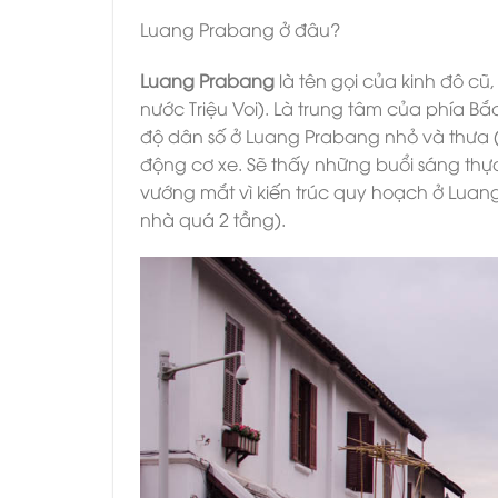
Luang Prabang ở đâu?
Luang Prabang
là tên gọi của kinh đô cũ,
nước Triệu Voi). Là trung tâm của phía Bắ
độ dân số ở Luang Prabang nhỏ và thưa (c
động cơ xe. Sẽ thấy những buổi sáng thự
vướng mắt vì kiến trúc quy hoạch ở Luang
nhà quá 2 tầng).