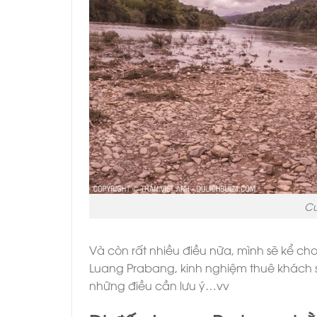
Cư
Và còn rất nhiều điều nữa, mình sẽ kể ch
Luang Prabang, kinh nghiệm thuê khách sạn
những điều cần lưu ý…vv