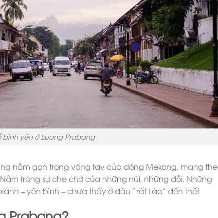
 bình yên ở Luang Prabang
ang nằm gọn trong vòng tay của dòng Mekong, mang th
. Nằm trong sự che chở của những núi, những đồi. Những
 xanh – yên bình – chưa thấy ở đâu “rất Lào” đến thế!
ng Prabang?