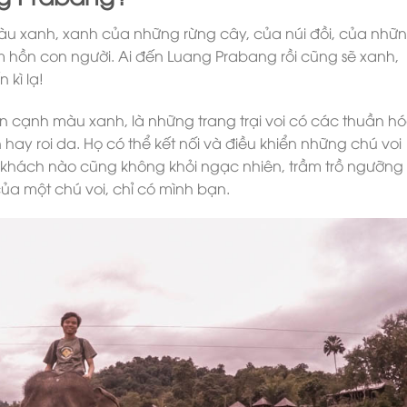
màu xanh, xanh của những rừng cây, của núi đồi, của nhữ
âm hồn con người. Ai đến Luang Prabang rồi cũng sẽ xanh,
 kì lạ!
n cạnh màu xanh, là những trang trại voi có các thuần h
hay roi da. Họ có thể kết nối và điều khiển những chú voi
u khách nào cũng không khỏi ngạc nhiên, trầm trồ ngưỡng
ủa một chú voi, chỉ có mình bạn.