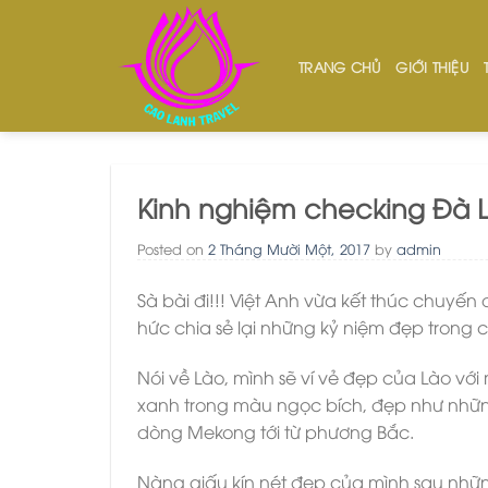
Skip
to
content
TRANG CHỦ
GIỚI THIỆU
Kinh nghiệm checking Đà 
Posted on
2 Tháng Mười Một, 2017
by
admin
Sà bài đi!!! Việt Anh vừa kết thúc chuyến 
hức chia sẻ lại những kỷ niệm đẹp trong
Nói về Lào, mình sẽ ví vẻ đẹp của Lào với
xanh trong màu ngọc bích, đẹp như những
dòng Mekong tới từ phương Bắc.
Nàng giấu kín nét đẹp của mình sau nhữ