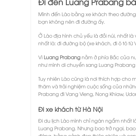
Đi đến Luang Prabang b
Mình đến Lào bằng xe khách theo đường 
bạn không nên đi đường ấy.
Ở Lào địa hình chủ yếu là đồi núi, nhất l
nhất là: đi đường bộ (xe khách, đi ô tô 
Vì
Luang Prabang
nằm ở phía Bắc của nư
như mình di chuyển sang Luang Prabang
Tuy nhiên Lào cũng là nơi thích hợp cho
thăm và trải nghiệm cuộc sống của những
Prabang đi Vang Vieng, Nong Khiaw, U
Đi xe khách từ Hà Nội
Đi du lịch Lào mình chỉ ngán ngẩm nhất l
Luang Prabang. Nhưng bao trở ngại, bao
đáng, bằng cảnh đẹp thiên nhiên và con