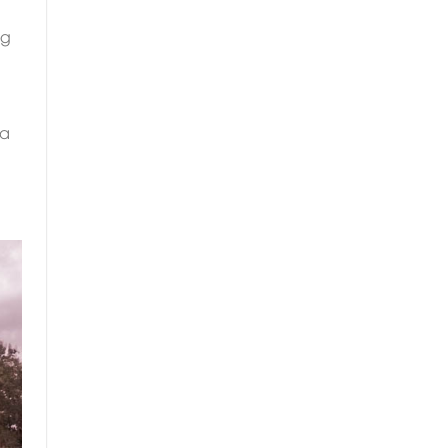
ng
óa