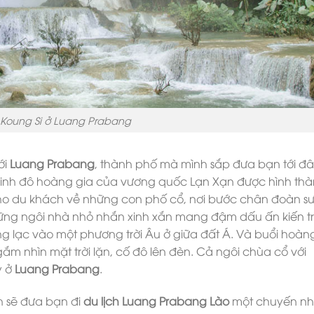
 Koung Si ở Luang Prabang
ới
Luang Prabang
, thành phố mà mình sắp đưa bạn tới đ
Là kinh đô hoàng gia của vương quốc Lạn Xạn được hình th
cho du khách về những con phố cổ, nơi bước chân đoàn s
hững ngôi nhà nhỏ nhắn xinh xắn mang đậm dấu ấn kiến t
 lạc vào một phương trời Âu ở giữa đất Á. Và buổi hoàn
ắm nhìn mặt trời lặn, cố đô lên đèn. Cả ngôi chùa cổ với
y ở
Luang Prabang
.
h sẽ đưa bạn đi
du lịch Luang Prabang Lào
một chuyến nh