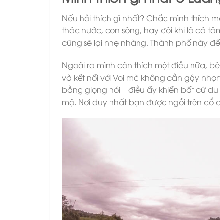
Nếu hỏi thích gì nhất? Chắc mình thích 
thác nước, con sông, hay đôi khi là cả t
cũng sẽ lại nhẹ nhàng. Thành phố này đến
Ngoài ra mình còn thích một điều nữa, bê
và kết nối với Voi mà không cần gậy nhọn 
bằng giọng nói – điều ấy khiến bất cứ d
mộ. Nơi duy nhất bạn được ngồi trên cổ c