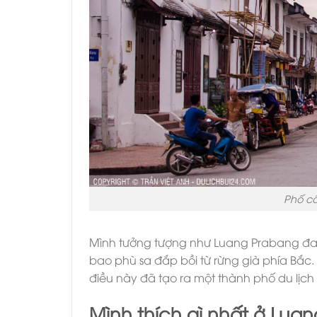
Phố cổ
Mình tưởng tượng như Luang Prabang đ
bao phù sa đắp bồi từ rừng già phía Bắc
điều này đã tạo ra một thành phố du lịch
Mình thích gì nhất ở Lua