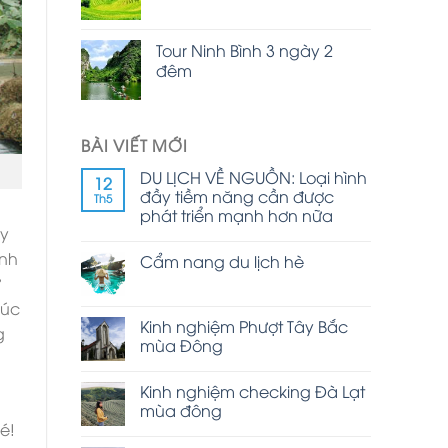
Tour Ninh Bình 3 ngày 2
đêm
BÀI VIẾT MỚI
DU LỊCH VỀ NGUỒN: Loại hình
12
đầy tiềm năng cần được
Th5
phát triển mạnh hơn nữa
ây
ành
Cẩm nang du lịch hè
ư
rúc
Kinh nghiệm Phượt Tây Bắc
g
mùa Đông
Kinh nghiệm checking Đà Lạt
mùa đông
é!