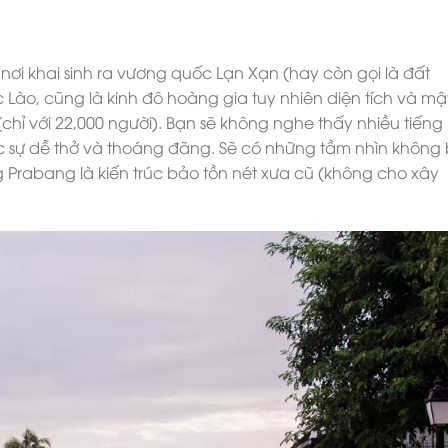
 nơi khai sinh ra vương quốc Lạn Xạn (hay còn gọi là đất
c Lào, cũng là kinh đô hoàng gia tuy nhiên diện tích và mậ
hỉ với 22,000 người). Bạn sẽ không nghe thấy nhiều tiếng
c sự dễ thở và thoáng đãng. Sẽ có những tầm nhìn không 
 Prabang là kiến trúc bảo tồn nét xưa cũ (không cho xây