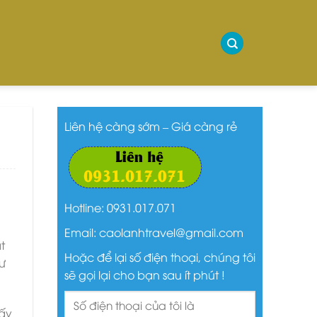
Liên hệ càng sớm – Giá càng rẻ
Hotline: 0931.017.071
Email: caolanhtravel@gmail.com
t
Hoặc để lại số điện thoại, chúng tôi
ư
sẽ gọi lại cho bạn sau ít phút !
đấy