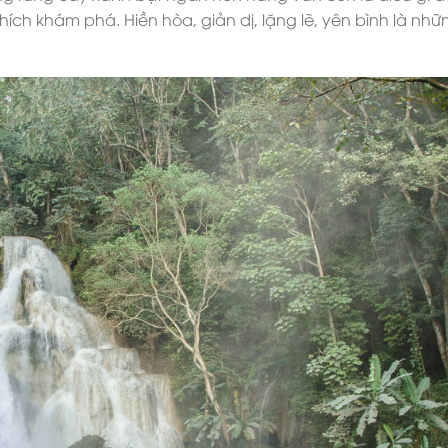
thích khám phá. Hiền hòa, giản dị, lặng lẽ, yên bình là nhữ