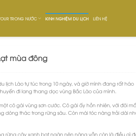
TOUR TRONG NƯỚC
KINH NGHIỆM DU LỊCH
LIÊN HỆ
Lạt mùa đông
du lịch Lào tự túc trong 10 ngày, và giờ mình đang rất háo
 chuyến đi lang thang dọc vùng Bắc Lào của mình.
 một cô gái vùng sơn cước. Cô gái ấy hồn nhiên, với đôi mắ
 dòng thác trong rừng sâu. Còn mái tóc nàng trải dài nh
ng rừng cây xanh bạt ngàn nên nàng vẫn còn là điều gì 